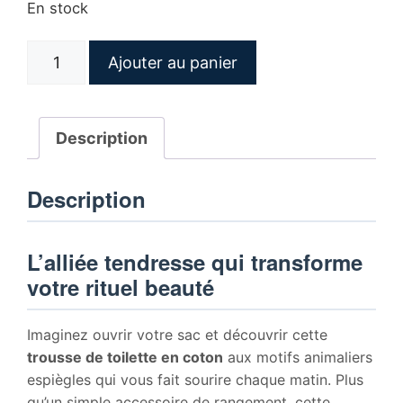
En stock
quantité
Ajouter au panier
de
Trousse
de
Description
toilette
coton
Description
motif
chien
mouton
L’alliée tendresse qui transforme
votre rituel beauté
Imaginez ouvrir votre sac et découvrir cette
trousse de toilette en coton
aux motifs animaliers
espiègles qui vous fait sourire chaque matin. Plus
qu’un simple accessoire de rangement, cette