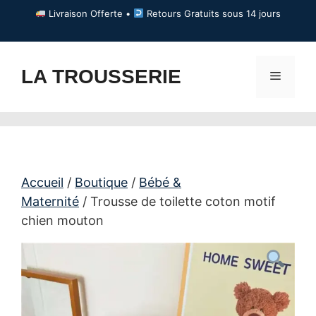
Aller
Livraison Offerte •
Retours Gratuits sous 14 jours
au
contenu
LA TROUSSERIE
Menu
Accueil
/
Boutique
/
Bébé &
Maternité
/ Trousse de toilette coton motif
chien mouton