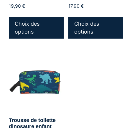
19,90
€
17,90
€
Ce
Ce
produit
pro
Choix des
Choix des
a
a
options
options
plusieurs
plu
variations.
var
Les
Les
options
opt
peuvent
peu
être
êtr
choisies
cho
sur
sur
la
la
page
pa
du
du
Trousse de toilette
produit
pro
dinosaure enfant