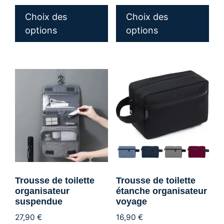
Ce
Ce
produit
pro
Choix des
Choix des
a
a
options
options
plusieurs
plu
variations.
var
Les
Les
options
opt
peuvent
peu
être
êtr
choisies
cho
sur
sur
la
la
page
pa
du
du
Trousse de toilette
Trousse de toilette
produit
pro
organisateur
étanche organisateur
suspendue
voyage
27,90
€
16,90
€