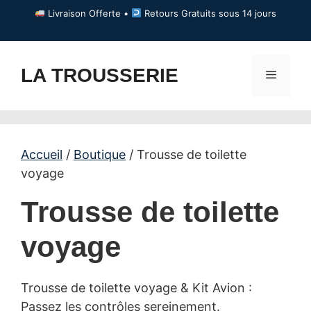
Aller
Livraison Offerte •
Retours Gratuits sous 14 jours
au
contenu
LA TROUSSERIE
Menu
Accueil
/
Boutique
/ Trousse de toilette
voyage
Trousse de toilette
voyage
Trousse de toilette voyage & Kit Avion :
Passez les contrôles sereinement.