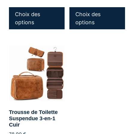
Ce
Ce
produit
pro
Choix des
Choix des
a
a
options
options
plusieurs
plu
variations.
var
Les
Les
options
opt
peuvent
peu
être
êtr
choisies
cho
sur
sur
la
la
page
pa
du
du
Trousse de Toilette
produit
pro
Suspendue 3-en-1
Cuir