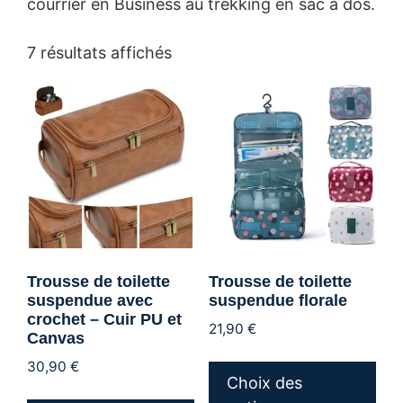
courrier en Business au trekking en sac à dos.
Trié
7 résultats affichés
par
popularité
Trousse de toilette
Trousse de toilette
suspendue avec
suspendue florale
crochet – Cuir PU et
21,90
€
Canvas
Ce
30,90
€
pro
Choix des
Ce