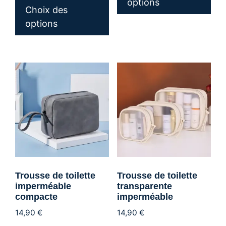
a
options
produit
Choix des
plu
a
options
var
plusieurs
Les
variations.
opt
Les
peu
options
êtr
peuvent
cho
être
sur
choisies
la
sur
pa
la
du
page
pro
du
Trousse de toilette
Trousse de toilette
produit
imperméable
transparente
compacte
imperméable
14,90
€
14,90
€