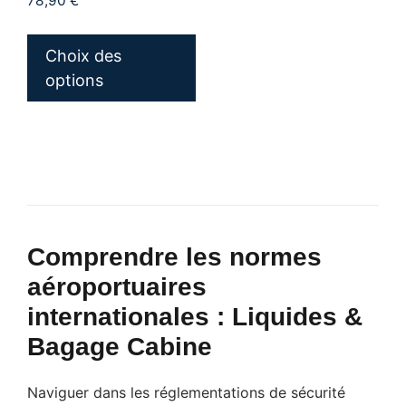
78,90
€
Ce
produit
Choix des
a
options
plusieurs
variations.
Les
options
peuvent
être
choisies
Comprendre les normes
sur
aéroportuaires
la
internationales : Liquides &
page
Bagage Cabine
du
produit
Naviguer dans les réglementations de sécurité