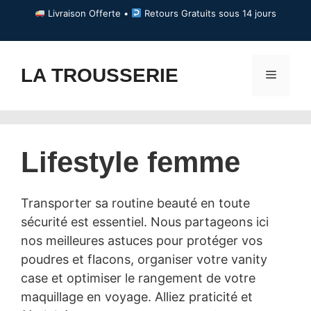
Aller
Livraison Offerte •
Retours Gratuits sous 14 jours
au
contenu
LA TROUSSERIE
Menu
Lifestyle femme
Transporter sa routine beauté en toute
sécurité est essentiel. Nous partageons ici
nos meilleures astuces pour protéger vos
poudres et flacons, organiser votre vanity
case et optimiser le rangement de votre
maquillage en voyage. Alliez praticité et