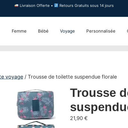
Livraison Offerte •
Retours Gratuits sous 14 jours
e
Femme
Bébé
Voyage
Personnalisée
tte voyage
/ Trousse de toilette suspendue florale
Trousse de
suspendue
21,90
€