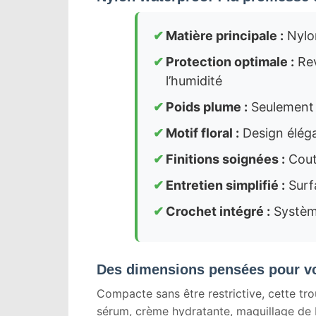
Matière principale :
Nylon
Protection optimale :
Rev
l’humidité
Poids plume :
Seulement 
Motif floral :
Design éléga
Finitions soignées :
Coutu
Entretien simplifié :
Surfa
Crochet intégré :
Système
Des dimensions pensées pour vo
Compacte sans être restrictive, cette t
sérum, crème hydratante, maquillage de 