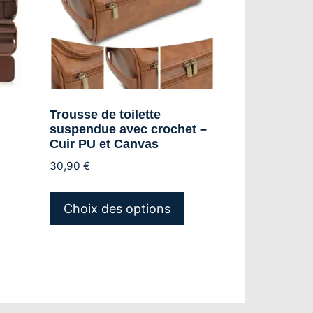
Trousse de toilette
suspendue avec crochet –
Cuir PU et Canvas
30,90
€
e
Ce
roduit
produit
Choix des options
a
lusieurs
plusieurs
ariations.
variations.
es
Les
ptions
options
euvent