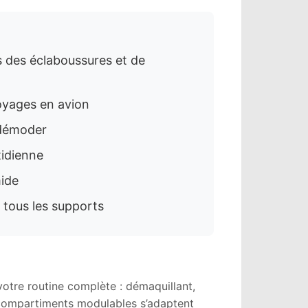
 des éclaboussures et de
oyages en avion
 démoder
tidienne
mide
 tous les supports
votre routine complète : démaquillant,
s compartiments modulables s’adaptent