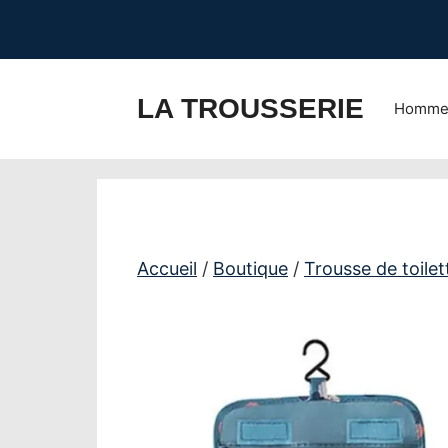
Aller
au
contenu
LA TROUSSERIE
Homm
Accueil
/
Boutique
/
Trousse de toile