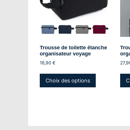
Trousse de toilette étanche
Trou
organisateur voyage
org
16,90
€
27,
Ce
produit
Choix des options
C
a
plusieurs
variations.
Les
options
peuvent