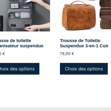
sse de toilette
Trousse de Toilette
anisateur suspendue
Suspendue 3-en-1 Cuir
90
€
78,90
€
Ce
C
produit
p
hoix des options
Choix des options
a
a
plusieurs
p
variations.
v
Les
L
options
o
peuvent
p