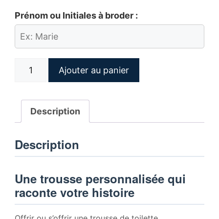
Prénom ou Initiales à broder :
quantité
Ajouter au panier
de
Trousse
de
Description
toilette
personnalisée
Description
femme
brodée
Une trousse personnalisée qui
raconte votre histoire
Offrir ou s’offrir une trousse de toilette