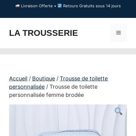
Aller
Livraison Offerte •
Retours Gratuits sous 14 jours
au
contenu
LA TROUSSERIE
Menu
Accueil
/
Boutique
/
Trousse de toilette
personnalisée
/ Trousse de toilette
personnalisée femme brodée