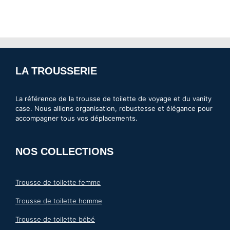
Les
options
peuvent
être
choisies
LA TROUSSERIE
sur
la
La référence de la trousse de toilette de voyage et du vanity
case. Nous allions organisation, robustesse et élégance pour
page
accompagner tous vos déplacements.
du
produit
NOS COLLECTIONS
Trousse de toilette femme
Trousse de toilette homme
Trousse de toilette bébé