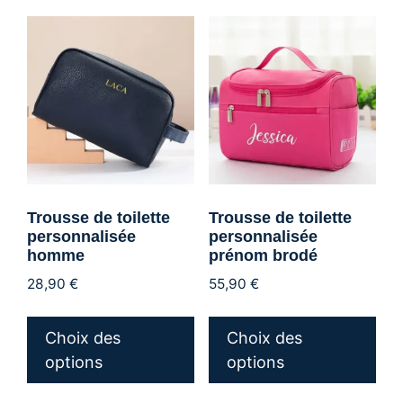
Trousse de toilette
Trousse de toilette
personnalisée
personnalisée
homme
prénom brodé
28,90
€
55,90
€
Ce
Ce
produit
pro
Choix des
Choix des
a
a
options
options
plusieurs
plu