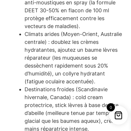
anti-moustiques en spray (la formule
DEET 30-50% en flacon de 100 ml
protège efficacement contre les
vecteurs de maladies).
Climats arides (Moyen-Orient, Australie
centrale) : doublez les crèmes
hydratantes, ajoutez un baume lèvres
réparateur (les muqueuses se
dessèchent rapidement sous 20%
d’humidité), un collyre hydratant
(fatigue oculaire accentuée).
Destinations froides (Scandinavie
hivernale, Canada) : cold cream
protectrice, stick lèvres à base de cire
0
d’abeille (meilleure tenue par temps
glacial que les baumes aqueux), crème
mains réparatrice intense.