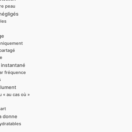
tre peau
négligés
bles
ge
 uniquement
partagé
me
s instantané
ar fréquence
s
olument
 « au cas où »
art
la donne
ydratables