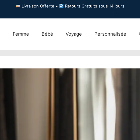
Livraison Offerte •
Retours Gratuits sous 14 jours
e
Femme
Bébé
Voyage
Personnalisée